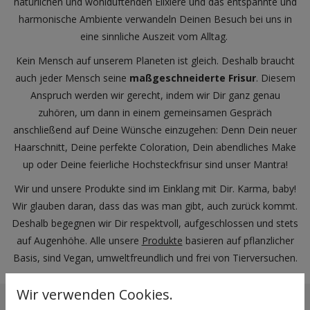
natürlichen und wohlduftenden Elixiere und das entspannte und
harmonische Ambiente verwandeln Deinen Besuch bei uns in
eine sinnliche Auszeit vom Alltag.
Kein Mensch auf unserem Planeten ist gleich. Deshalb braucht
auch jeder Mensch seine
maßgeschneiderte Frisur
. Diesem
Anspruch werden wir gerecht, indem wir Dir ganz genau
zuhören, um dann in einem gemeinsamen Gespräch
anschließend auf Deine Wünsche einzugehen: Denn Dein neuer
Haarschnitt, Deine perfekte Coloration, Dein abendliches Make
up oder Deine feierliche Hochsteckfrisur sind unser Mantra!
Wir und unsere Produkte sind im Einklang mit Dir. Karma, baby!
Wir glauben daran, dass das was man gibt, auch zurück kommt.
Deshalb begegnen wir Dir respektvoll, aufgeschlossen und stets
auf Augenhöhe. Alle unsere
Produkte
basieren auf pflanzlicher
Basis, sind Vegan, umweltfreundlich und frei von Tierversuchen.
Wir verwenden Cookies.