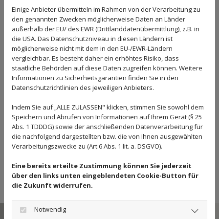
DAS TEAM VON HAARSYMPATHIE
Einige Anbieter übermitteln im Rahmen von der Verarbeitung zu
den genannten Zwecken möglicherweise Daten an Länder
außerhalb der EU/ des EWR (Drittlanddatenübermittlung), z.B. in
die USA. Das Datenschutzniveau in diesen Ländern ist
möglicherweise nicht mit dem in den EU-/EWR-Ländern
vergleichbar. Es besteht daher ein erhöhtes Risiko, dass
staatliche Behörden auf diese Daten zugreifen können. Weitere
Informationen zu Sicherheitsgarantien finden Sie in den
Datenschutzrichtlinien des jeweiligen Anbieters.
Indem Sie auf „ALLE ZULASSEN" klicken, stimmen Sie sowohl dem
Speichern und Abrufen von Informationen auf Ihrem Gerät (§ 25
Abs. 1 TDDDG) sowie der anschließenden Datenverarbeitung für
die nachfolgend dargestellten bzw. die von Ihnen ausgewählten
IVAN
Verarbeitungszwecke zu (Art 6 Abs. 1 lit. a. DSGVO).
Inhaber & Friseurmeister
Eine bereits erteilte Zustimmung können Sie jederzeit
spezialisiert auf Färben und
über den links unten eingeblendeten Cookie-Button für
Strähnen Haarverlängerung
die Zukunft widerrufen.
Notwendig