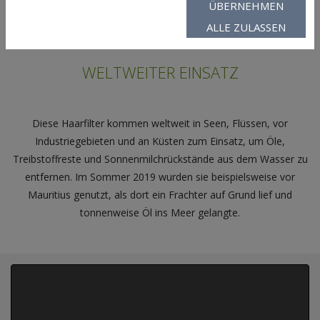
ÜBERNEHMEN
ALLE ZULASSEN
WELTWEITER EINSATZ
Diese Haarfilter kommen weltweit in Seen, Flüssen, vor
Industriegebieten und an Küsten zum Einsatz, um Öle,
Treibstoffreste und Sonnenmilchrückstände aus dem Wasser zu
entfernen. Im Sommer 2019 wurden sie beispielsweise vor
Mauritius genutzt, als dort ein Frachter auf Grund lief und
tonnenweise Öl ins Meer gelangte.