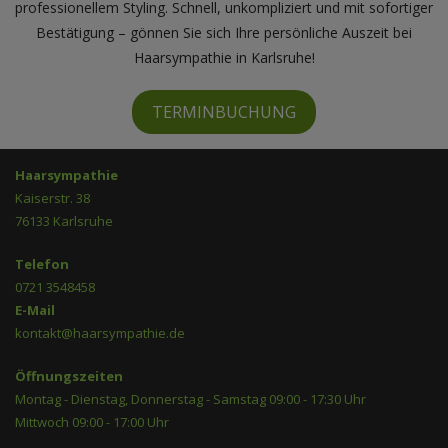
professionellem Styling. Schnell, unkompliziert und mit sofortiger
Bestätigung – gönnen Sie sich Ihre persönliche Auszeit bei
Haarsympathie in Karlsruhe!
TERMINBUCHUNG
Haarsympathie
Kaiserstr. 38
76133 Karlsruhe
Telefon
0721 3548458
E-Mail
kontakt@haarsympathie.de
Öffnungszeiten
Montag - Dienstag, Donnerstag - Samstag 09:00 - 17:30 Uhr
Mittwoch 09:00 - 17:00 Uhr