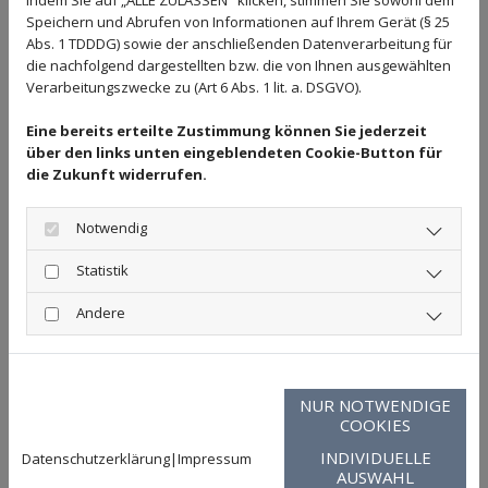
Indem Sie auf „ALLE ZULASSEN" klicken, stimmen Sie sowohl dem
Speichern und Abrufen von Informationen auf Ihrem Gerät (§ 25
Abs. 1 TDDDG) sowie der anschließenden Datenverarbeitung für
die nachfolgend dargestellten bzw. die von Ihnen ausgewählten
Verarbeitungszwecke zu (Art 6 Abs. 1 lit. a. DSGVO).
MIT ABGESCHNITTENEN HAAREN ETWAS
Eine bereits erteilte Zustimmung können Sie jederzeit
über den links unten eingeblendeten Cookie-Button für
GUTES ZU TUN
die Zukunft widerrufen.
Notwendig
Gemeinsam bei Haarsympathie – Mitglied seit 2023 – haben wir
nach Möglichkeiten gesucht, mit den abgeschnittenen Haaren
Statistik
etwas Gutes zu tun, und stießen dabei auf die „Haarfilter“.
Andere
Inspiriert vom französischen Verein „Coiffeure Justes“ (faire
Friseure) aus Südfrankreich, der Haare in Nylonstrümpfe füllt,
diese zu Rollen bindet und als Filter in belasteten Gewässern
einsetzt, begannen auch wir unsere Initiative. Die Haarfilter
NUR NOTWENDIGE
COOKIES
saugen Öl aus dem Wasser auf, können gereinigt und bis zu
INDIVIDUELLE
achtmal wiederverwendet werden. Ein Kilogramm Haare kann
Datenschutzerklärung
|
Impressum
AUSWAHL
dabei bis zu acht Kilogramm Öl filtern.