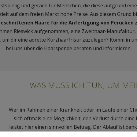
ostspielig und gerade für Menschen, die diese aufgrund eine
ielt auf dem freien Markt hohe Preise. Aus diesem Grund bi
geschnittenen Haare für die Anfertigung von Perücken z
hmen Rieswick aufgenommen, eine Zweithaar-Manufaktur, di
, um dir eine adrette Kurzhaarfrisur zuzulegen?
Komm in uns
bei uns über die Haarspende beraten und informieren.
WAS MUSS ICH TUN, UM ME
Wer im Rahmen einer Krankheit oder im Laufe einer Che
sich oftmals eine Möglichkeit, den Verlust durch ein
leistet hier einen sinnvollen Beitrag. Der Ablauf ist den
einem Zopf
, damit es fest zusammenbleibt und beim 