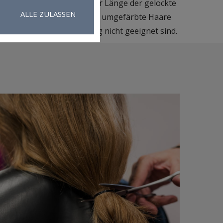
dass bei der Berechnung der Länge der gelockte
ALLE ZULASSEN
 dauergewellte sowie häufig umgefärbte Haare
ie zur Perückenherstellung nicht geeignet sind.