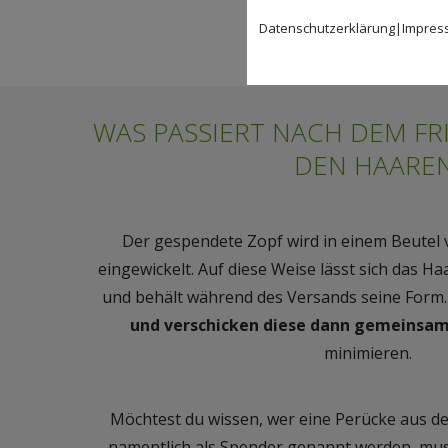
Datenschutzerklärung
|
Impres
WAS PASSIERT NACH DEM FR
DEN HAARE
Der gespendete Zopf wird in einem Beutel v
eingewickelt. Auf diese Weise lässt sich das H
und behält während des Versands seine Form
und verschicken diese dann gemeinsa
minimieren.
Möchtest du wissen, wer eine Perücke aus d
namentlich als Spender genannt werden, mus