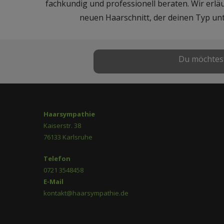
fachkundig und professionell beraten. Wir erläu
neuen Haarschnitt, der deinen Typ un
Du möchtest
Haarsympathie
Kaiserstr. 38
76133 Karlsruhe
Telefon
0721 3548458
E-Mail
kontakt@haarsympathie.de