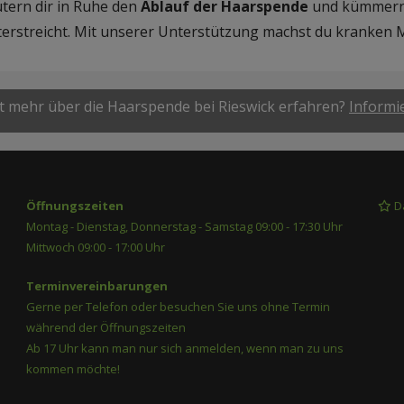
tern dir in Ruhe den
Ablauf der Haarspende
und kümmern 
terstreicht. Mit unserer Unterstützung machst du kranken
 mehr über die Haarspende bei Rieswick erfahren?
Informie
Öffnungszeiten
D
Montag - Dienstag, Donnerstag - Samstag 09:00 - 17:30 Uhr
Mittwoch 09:00 - 17:00 Uhr
Terminvereinbarungen
Gerne per Telefon oder besuchen Sie uns ohne Termin
während der Öffnungszeiten
Ab 17 Uhr kann man nur sich anmelden, wenn man zu uns
kommen möchte!