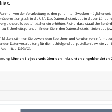
ies.
Friseursalon schneiden wir den Zopf für dich ab und v
wir deine Haare wie gewohnt so, wie du es dir wünsc
im Rahmen von der Verarbeitung zu den genannten Zwecken möglicherwei
nübermittlung), z.B. in die USA. Das Datenschutzniveau in diesen Ländern 
kosten wird!
Um das Haar spenden zu können, ist eine
rgleichbar. Es besteht daher ein erhöhtes Risiko, dass staatliche Behör
Generell gilt: Je länger das Haar ist, umso besser. Di
zu Sicherheitsgarantien finden Sie in den Datenschutzrichtlinien des jew
werden deine Haare einem sinnvollen Zweck zugeführ
 klicken, stimmen Sie sowohl dem Speichern und Abrufen von Information
enden Datenverarbeitung für die nachfolgend dargestellten bzw. die von
bs. 1 lit. a. DSGVO).
MIT WENIG AUFWAND VIEL GU
HAARSP
immung können Sie jederzeit über den links unten eingeblendeten 
Für die Spende wird
sowohl naturfarbenes als auch 
akzeptiert
, wenn es schonend gefärbt wurde. Wichtig i
und gepflegten Zustand befinden, damit sie z
Echthaarperücke verarbeitet werden können. Bei getö
Farbe aufweisen wie die Spitzen
. Auch Locken - 