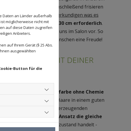
erstauen ihn fachgemäß. Anschließend frisieren
hst.
hier kannst du dich erkundigen was es
se Daten an Länder außerhalb
ist möglicherweise nicht mit
Mindestlänge von 25 bis 30 cm erforderlich
.
den auf diese Daten zugreifen
e Abmessung nehmen wir bei uns im Salon vor. So
eiligen Anbieters.
t und bereiten kranken Menschen eine Freude!
en auf Ihrem Gerät (§ 25 Abs.
 Ihnen ausgewählten
TES BEWIRKEN MIT DEINER
ENDE
Cookie-Button für die
gefärbtes Haar mit Naturfarbe ohne Chemie
st vor allem, dass sich die Haare in einem guten
u einer hochwertigen und überzeugenden
nter Haarpracht sollte der
Ansatz die gleiche
sofern es sich um den Naturzustand handelt -